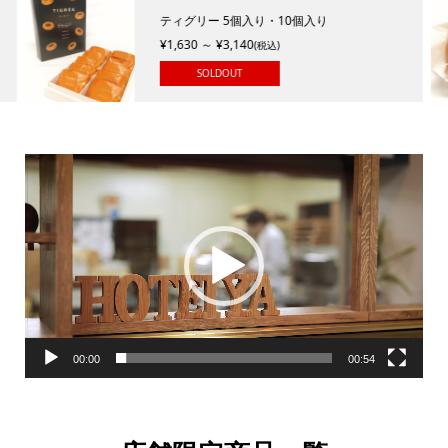
ティグリー 5個入り・10個入り
¥1,630 ～ ¥3,140
(税込)
SOLDOUT
動
画
プ
レ
ー
ヤ
00:00
00:54
ー