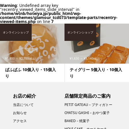
Warning
: Undefined array key
"recentry_viewed_items_slide_interval" in
/home/wtnb/hoteiya.jp/public_html/wp-
content/themes/glamour_tcd073/template-parts/recentry-
viewed-items.php
on line
7
オンラインショップ
オンラインショップ
¥1,800 ～ ¥2,700
¥1,630 ～ ¥3,140
(税込)
(税込)
ぱふぱふ 10個入り・15個入
ティグリー 5個入り・10個入
り
り
お店の紹介
店舗限定商品のご案内
当店について
PETIT GATEAU – プティガトー
お知らせ
OYATSU GASHI – おやつ菓子
アクセス
BAKED – 焼菓子
HOLE CAKE – ホールケーキ