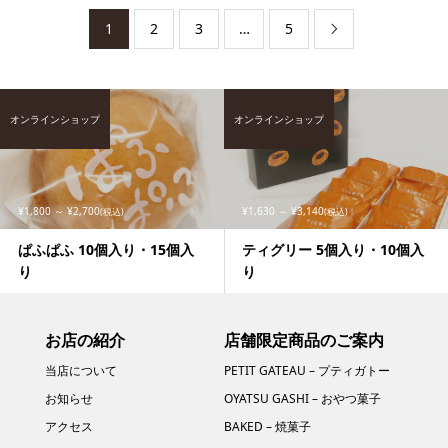
1
2
3
…
5

オンラインショップ
オンラインショップ
¥1,800 ～ ¥2,700
¥1,630 ～ ¥3,140
(税込)
(税込)
ぱふぱふ 10個入り・15個入
ティグリー 5個入り・10個入
り
り
お店の紹介
店舗限定商品のご案内
当店について
PETIT GATEAU – プティガトー
お知らせ
OYATSU GASHI – おやつ菓子
アクセス
BAKED – 焼菓子