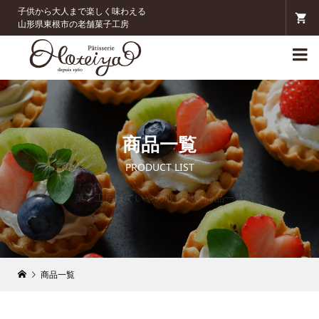
子供から大人まで楽しく味わえる
山形県東根市の老舗菓子工房

商品一覧
PRODUCT LIST
菓子工房ほていやの取り扱い商品一覧
商品一覧