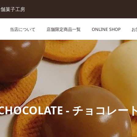
老舗菓子工房
当店について
店舗限定商品一覧
ONLINE SHOP
お
苺パフェ – 店頭販売中
ョコラ
ガトーショコラ – 店頭販
CHOCOLATE - チョコレー